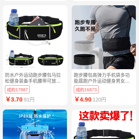
防水户外运动跑步腰包马拉
跑步腰包高弹力手机袋多功
松健身装备手机腰带可放置
能晨跑户外运动健身男女工
水壶手机腰包
地马拉松腰带
成約17887
成約16873
￥3.70
￥4.90
91円
120円