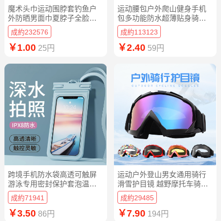
魔术头巾运动围脖套钓鱼户
运动腰包户外爬山健身手机
外防晒男面巾夏脖子全脸面
包多功能防水超薄贴身骑行
罩男士骑行女
包便携水壶包
成約232576
成約113123
￥1.00
￥2.40
25円
59円
跨境手机防水袋高透可触屏
运动户外登山男女通用骑行
游泳专用密封保护套泡温泉
滑雪护目镜 越野摩托车骑行
漂流潜水拍照
防风眼镜
成約71941
成約29485
￥3.50
￥7.90
86円
194円