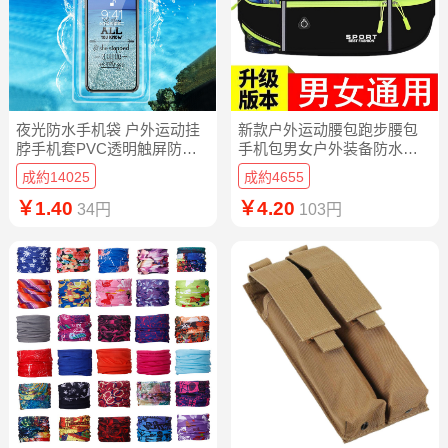
夜光防水手机袋 户外运动挂
新款户外运动腰包跑步腰包
脖手机套PVC透明触屏防水
手机包男女户外装备防水隐
袋子厂家批发
形腰包
成約14025
成約4655
￥1.40
￥4.20
34円
103円