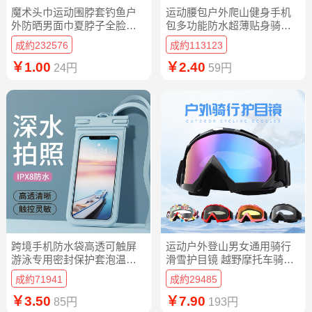
魔术头巾运动围脖套钓鱼户
运动腰包户外爬山健身手机
外防晒男面巾夏脖子全脸面
包多功能防水超薄贴身骑行
罩男士骑行女
包便携水壶包
成約232576
成約113123
￥1.00
￥2.40
24円
59円
跨境手机防水袋高透可触屏
运动户外登山男女通用骑行
游泳专用密封保护套泡温泉
滑雪护目镜 越野摩托车骑行
漂流潜水拍照
防风眼镜
成約71941
成約29485
￥3.50
￥7.90
85円
193円