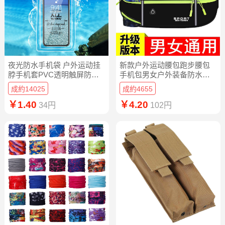
夜光防水手机袋 户外运动挂
新款户外运动腰包跑步腰包
脖手机套PVC透明触屏防水
手机包男女户外装备防水隐
袋子厂家批发
形腰包
成約14025
成約4655
￥1.40
￥4.20
34円
102円