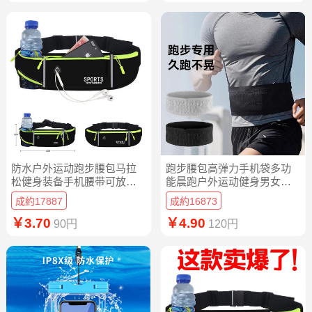
防水户外运动跑步腰包马拉
跑步腰包高弹力手机袋多功
松健身装备手机腰带可放置
能晨跑户外运动健身男女工
水壶手机腰包
地马拉松腰带
成約17887
成約16873
￥3.70
￥4.90
90円
120円