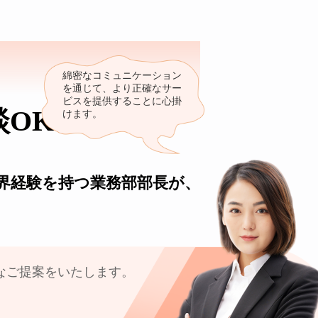
K2
綿密なコミュニケーション
を通じて、より正確なサー
ビスを提供することに心掛
談OK
けます。
業界経験を持つ業務部部長が、
なご提案をいたします。
。