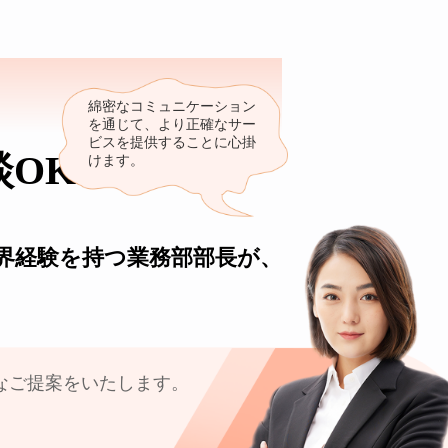
K2
綿密なコミュニケーション
を通じて、より正確なサー
ビスを提供することに心掛
談OK
けます。
業界経験を持つ業務部部長が、
なご提案をいたします。
。