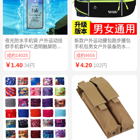
夜光防水手机袋 户外运动挂
新款户外运动腰包跑步腰包
脖手机套PVC透明触屏防水
手机包男女户外装备防水隐
袋子厂家批发
形腰包
成約14025
成約4655
￥1.40
￥4.20
34円
102円