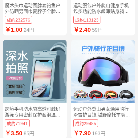
魔术头巾运动围脖套钓鱼户
运动腰包户外爬山健身手机
外防晒男面巾夏脖子全脸面
包多功能防水超薄贴身骑行
罩男士骑行女
包便携水壶包
成約232576
成約113123
￥1.00
￥2.40
24円
59円
跨境手机防水袋高透可触屏
运动户外登山男女通用骑行
游泳专用密封保护套泡温泉
滑雪护目镜 越野摩托车骑行
漂流潜水拍照
防风眼镜
成約71941
成約29485
￥3.50
￥7.90
85円
193円