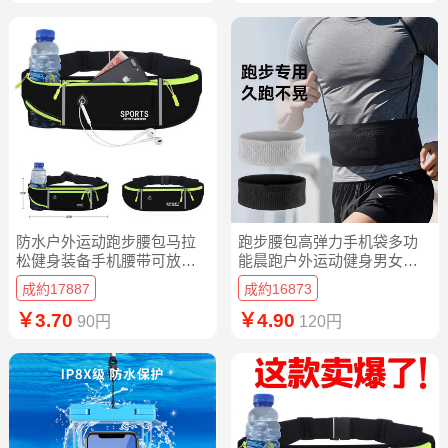
防水户外运动跑步腰包马拉
跑步腰包高弹力手机袋多功
松健身装备手机腰带可放置
能晨跑户外运动健身男女工
水壶手机腰包
地马拉松腰带
成約17887
成約16873
￥3.70
￥4.90
90円
120円