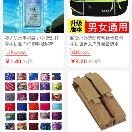
夜光防水手机袋 户外运动挂
新款户外运动腰包跑步腰包
脖手机套PVC透明触屏防水
手机包男女户外装备防水隐
袋子厂家批发
形腰包
成約14025
成約4655
￥1.40
￥4.20
34円
103円