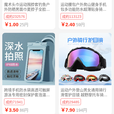
魔术头巾运动围脖套钓鱼户
运动腰包户外爬山健身手机
外防晒男面巾夏脖子全脸面
包多功能防水超薄贴身骑行
罩男士骑行女
包便携水壶包
成約232576
成約113123
￥1.00
￥2.40
25円
59円
跨境手机防水袋高透可触屏
运动户外登山男女通用骑行
游泳专用密封保护套泡温泉
滑雪护目镜 越野摩托车骑行
漂流潜水拍照
防风眼镜
成約71941
成約29485
￥3.50
￥7.90
86円
194円