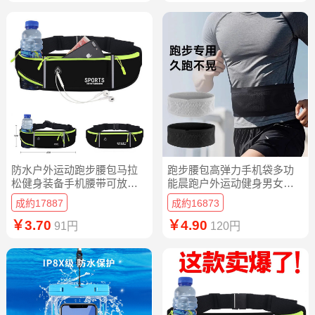
防水户外运动跑步腰包马拉
跑步腰包高弹力手机袋多功
松健身装备手机腰带可放置
能晨跑户外运动健身男女工
水壶手机腰包
地马拉松腰带
成約17887
成約16873
￥3.70
￥4.90
91円
120円