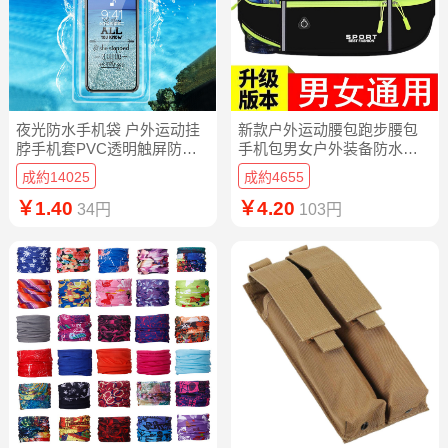
夜光防水手机袋 户外运动挂
新款户外运动腰包跑步腰包
脖手机套PVC透明触屏防水
手机包男女户外装备防水隐
袋子厂家批发
形腰包
成約14025
成約4655
￥1.40
￥4.20
34円
103円