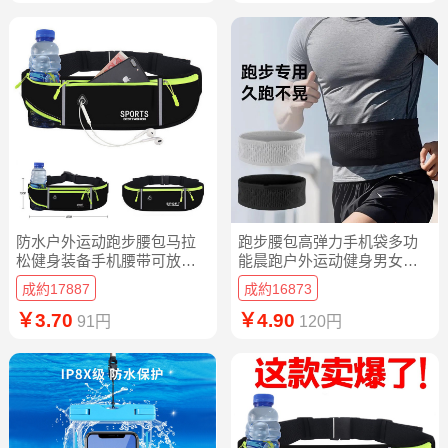
防水户外运动跑步腰包马拉
跑步腰包高弹力手机袋多功
松健身装备手机腰带可放置
能晨跑户外运动健身男女工
水壶手机腰包
地马拉松腰带
成約17887
成約16873
￥3.70
￥4.90
91円
120円