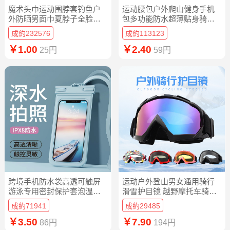
魔术头巾运动围脖套钓鱼户
运动腰包户外爬山健身手机
外防晒男面巾夏脖子全脸面
包多功能防水超薄贴身骑行
罩男士骑行女
包便携水壶包
成約232576
成約113123
￥1.00
￥2.40
25円
59円
跨境手机防水袋高透可触屏
运动户外登山男女通用骑行
游泳专用密封保护套泡温泉
滑雪护目镜 越野摩托车骑行
漂流潜水拍照
防风眼镜
成約71941
成約29485
￥3.50
￥7.90
86円
194円