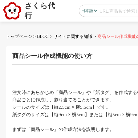
さくら代
日本語
行
日本語
中国語
トップページ
>
BLOG
>
サイトに関する知識
>
商品シール作成機能
商品シール作成機能の使い方
会員センター
B2B代行
注文時にあらかじめ「商品シール」や「紙タグ」を作成する
無在庫代行(D2C)
商品ごとに作成し、割り当てることができます。
B2B代行
シールのサイズは【縦
2.5cm
×
横
5.5cm
】です。
BLOG
紙タグのサイズは【縦
9cm
×
横
5
cm
】または【縦
5cm
× 横
9
c
まずは「商品シール」の作成方法を説明します。
カスタマサポート