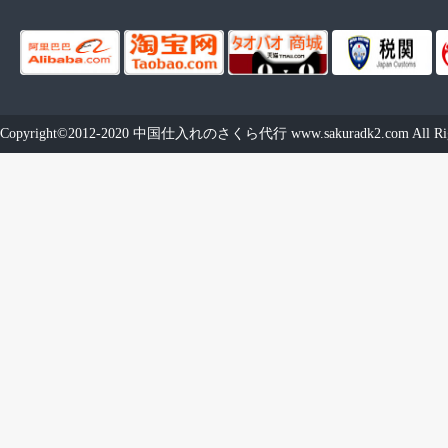
Copyright©2012-2020
中国仕入れのさくら代行
www.sakuradk2.com
All Ri