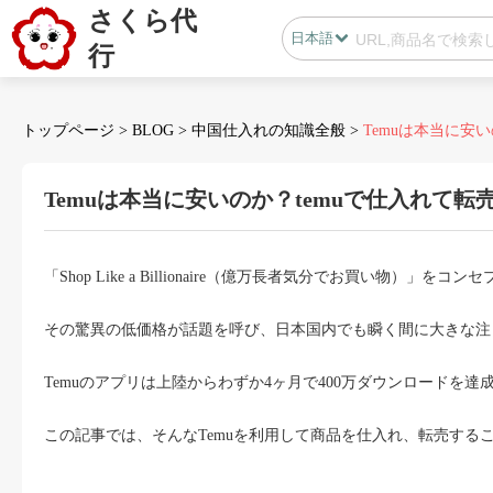
さくら代
日本語
行
日本語
中国語
トップページ
>
BLOG
>
中国仕入れの知識全般
>
Temuは本当に安い
Temuは本当に安いのか？temuで仕入れて
会員センター
「Shop Like a Billionaire（億万長者気分でお買い物）」
B2B代行
その驚異の低価格が話題を呼び、日本国内でも瞬く間に大きな注
無在庫代行(D2C)
B2B代行
Temuのアプリは上陸からわずか4ヶ月で400万ダウンロード
BLOG
この記事では、そんなTemuを利用して商品を仕入れ、転売する
カスタマサポート