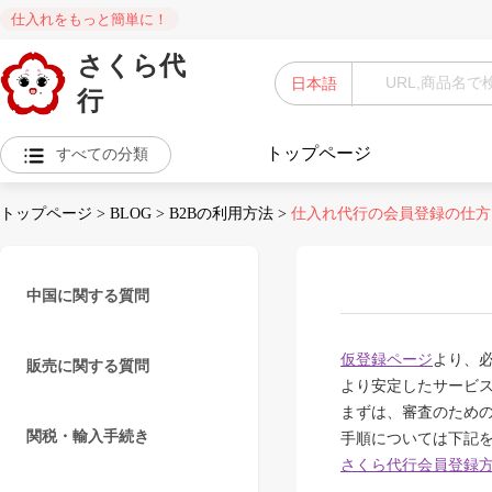
仕入れをもっと簡単に！
さくら代
日本語
行
トップページ
すべての分類
トップページ
>
BLOG
>
B2Bの利用方法
>
仕入れ代行の会員登録の仕方
中国に関する質問
仮登録ページ
より、
販売に関する質問
より安定したサービ
まずは、審査のため
関税・輸入手続き
手順については下記
さくら代行会員登録