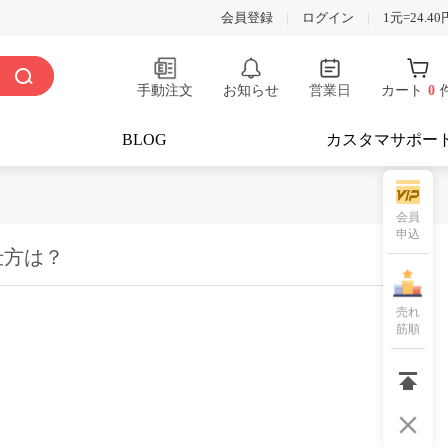
会員登録
|
ログイン
|
1元=24.40
手動注文
お知らせ
営業日
カート
0
BLOG
カスタマサポー
会員
申込
仕方は？
売れ
筋順