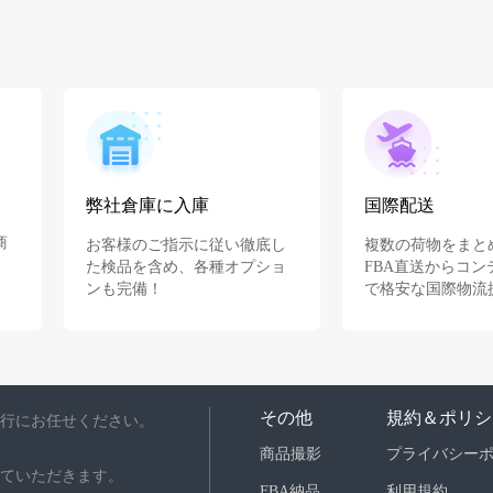
弊社倉庫に入庫
国際配送
商
お客様のご指示に従い徹底し
複数の荷物をまと
た検品を含め、各種オプショ
FBA直送からコン
ンも完備！
で格安な国際物流
その他
規約＆ポリシ
行にお任せください。
商品撮影
プライバシー
ていただきます。
FBA納品
利用規約