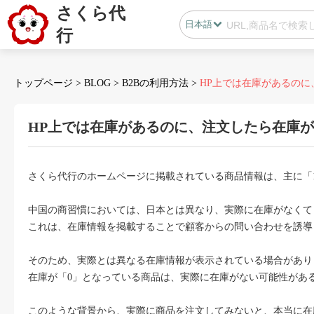
さくら代
日本語
行
日本語
中国語
トップページ
>
BLOG
>
B2Bの利用方法
>
HP上では在庫があるのに
HP上では在庫があるのに、注文したら在庫
会員センター
さくら代行のホームページに掲載されている商品情報は、主に「1
B2B代行
中国の商習慣においては、日本とは異なり、実際に在庫がなくて
無在庫代行(D2C)
これは、在庫情報を掲載することで顧客からの問い合わせを誘導
B2B代行
BLOG
そのため、実際とは異なる在庫情報が表示されている場合があり
在庫が「0」となっている商品は、実際に在庫がない可能性があ
カスタマサポート
このような背景から、実際に商品を注文してみないと、本当に在