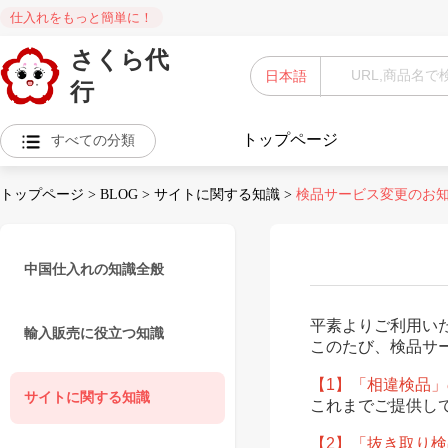
仕入れをもっと簡単に！
さくら代
日本語
行
トップページ
すべての分類
トップページ
>
BLOG
>
サイトに関する知識
>
検品サービス変更のお
中国仕入れの知識全般
平素よりご利用い
輸入販売に役立つ知識
このたび、検品サ
【1】「相違検品
サイトに関する知識
これまでご提供し
【2】「抜き取り