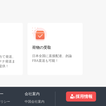
荷物の受取
日本全国に直接配達、勿論
めて発送、
FBA直送も可能！
テナ発送ま
提供！
ー
会社案内
採用情報
ポリシー
中国会社案内