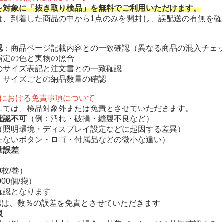
を対象に「抜き取り検品」を無料でご利用いただけます。
は、到着した商品の中から1点のみを開封し、誤配送の有無を
認
：商品ページ記載内容との一致確認（異なる商品の混入チェ
指定の色と実物の照合
のサイズ表記と注文書との一致確認
・サイズごとの納品数量の確認
品における免責事項について
しては、検品対象外または免責とさせていただきます。
確認不可
（例：汚れ・破損・縫製不良など）
（照明環境・ディスプレイ設定などに起因する差異）
たないボタン・ロゴ・付属品などの微小な違い）
量誤差
枚/巻）
00個/袋）
認となります
、数％の誤差を免責とさせていただきます
限