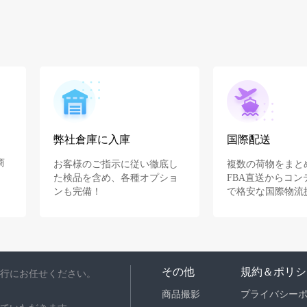
弊社倉庫に入庫
国際配送
商
お客様のご指示に従い徹底し
複数の荷物をまと
た検品を含め、各種オプショ
FBA直送からコン
ンも完備！
で格安な国際物流
その他
規約＆ポリシ
行にお任せください。
商品撮影
プライバシー