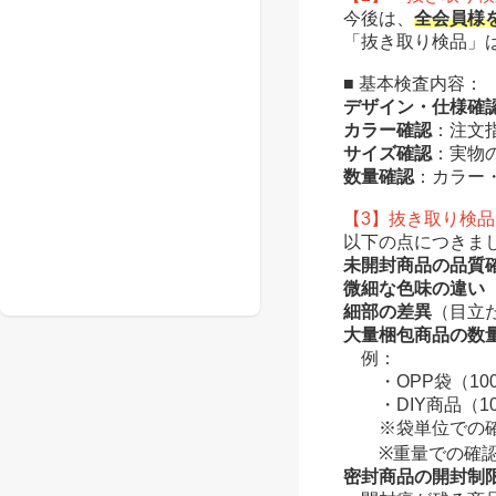
今後は、
全会員様
「抜き取り検品」
■ 基本検査内容：
デザイン・仕様確
カラー確認
：注文
サイズ確認
：実物
数量確認
：カラー
【3】抜き取り検
以下の点につきま
未開封商品の品質
微細な色味の違い
細部の差異
（目立
大量梱包商品の数
例：
・OPP袋（100
・DIY商品（10
※袋単位での確
※重量での確認は
密封商品の開封制