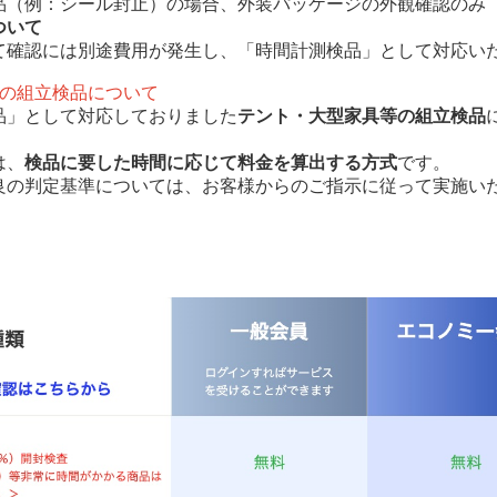
（例：シール封止）の場合、外装パッケージの外観確認のみ
ついて
確認には別途費用が発生し、「時間計測検品」として対応い
どの組立検品について
品」として対応しておりました
テント・大型家具等の組立検品
は、
検品に要した時間に応じて料金を算出する方式
です。
良の判定基準については、お客様からのご指示に従って実施い