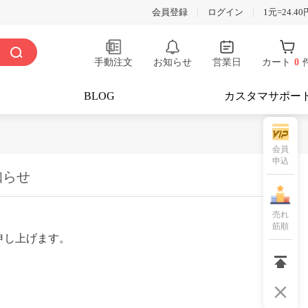
会員登録
|
ログイン
|
1元=24.40
手動注文
お知らせ
営業日
カート
0
BLOG
カスタマサポー
会員
申込
知らせ
売れ
筋順
申し上げます。