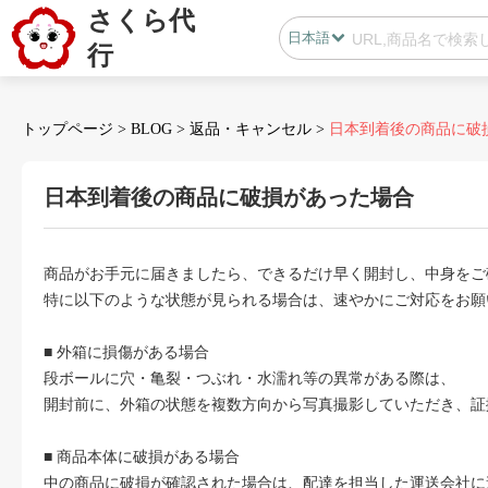
さくら代
日本語
行
日本語
中国語
トップページ
>
BLOG
>
返品・キャンセル
>
日本到着後の商品に破
日本到着後の商品に破損があった場合
会員センター
商品がお手元に届きましたら、できるだけ早く開封し、中身をご
B2B代行
特に以下のような状態が見られる場合は、速やかにご対応をお願
無在庫代行(D2C)
■ 外箱に損傷がある場合
B2B代行
段ボールに穴・亀裂・つぶれ・水濡れ等の異常がある際は、
BLOG
開封前に、外箱の状態を複数方向から写真撮影していただき、証
■ 商品本体に破損がある場合
カスタマサポート
中の商品に破損が確認された場合は、配達を担当した運送会社に