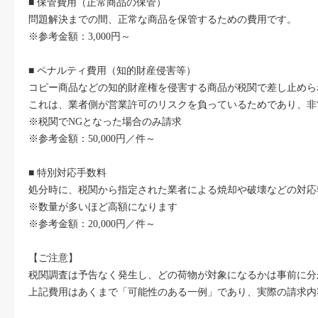
■ 保管費用（正常商品の保管）
問題解決までの間、正常な商品を保管するための費用です。
※参考金額：3,000円～
■ ペナルティ費用（知的財産侵害等）
コピー商品などの知的財産権を侵害する商品が税関で差し止めら
これは、業者側が営業許可のリスクを負っているためであり、非
※税関でNGとなった場合のみ請求
※参考金額：50,000円／件～
■ 特別対応手数料
処分時に、税関から指定された業者による焼却や破壊などの対応
※数量が多いほど高額になります
※参考金額：20,000円／件～
【ご注意】
税関調査は予告なく発生し、どの荷物が対象になるかは事前に分
上記費用はあくまで「可能性のある一例」であり、実際の請求内