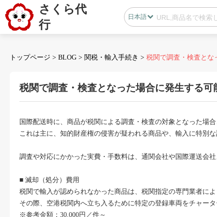
さくら代
日本語
行
日本語
中国語
トップページ
>
BLOG
>
関税・輸入手続き
>
税関で調査・検査となっ
税関で調査・検査となった場合に発生する可
会員センター
国際配送時に、商品が税関による調査・検査の対象となった場合
B2B代行
これは主に、知的財産権の侵害が疑われる商品や、輸入に特別な
無在庫代行(D2C)
調査や対応にかかった実費・手数料は、通関会社や国際運送会社
B2B代行
BLOG
■ 滅却（処分）費用
税関で輸入が認められなかった商品は、税関指定の専門業者によ
その際、空港税関内へ立ち入るために特定の登録車両をチャータ
カスタマサポート
※参考金額：30,000円／件～