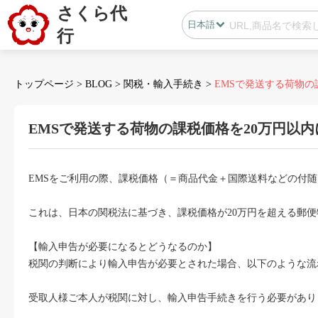
さくら代
日本語
行
日本語
中国語
トップページ
>
BLOG
>
関税・輸入手続き
>
EMSで発送する荷物の
EMSで発送する荷物の課税価格を20万円以
会員センター
EMSをご利用の際、課税価格（＝商品代金＋国際送料などの付
B2B代行
これは、日本の関税法に基づき、課税価格が20万円を超える郵
無在庫代行(D2C)
B2B代行
【輸入申告が必要になるとどうなるのか】
BLOG
税関の判断により輸入申告が必要とされた場合、以下のような流
受取人様ご本人が税関に対し、輸入申告手続きを行う必要があり
カスタマサポート