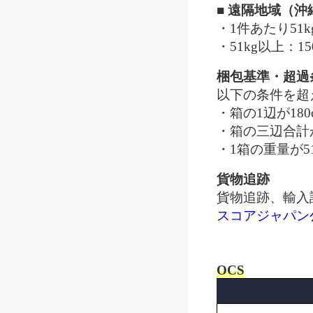
■ 遠隔地域（沖
・1件あたり51k
・51kg以上：15
梱包基準・超過
以下の条件を超
・箱の1辺が18
・箱の三辺合計が
・1箱の重量が5
貨物追跡
貨物追跡、輸入
スコアジャパン
OCS