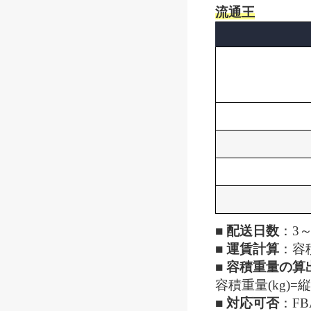
流通王
■ 配送日数
：3
■ 運賃計算
：容
■ 容積重量の算
容積重量(kg)=縦(
■ 対応可否
：FB