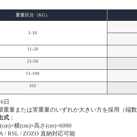
重量区分（KG）
1-10
11-20
21-50
51-100
101
～6日
積重量または実重量のいずれか大きい方を採用（端数
出式
：
cm)×横(cm)×高さ(cm)÷6000
A / RSL / ZOZO 直納対応可能