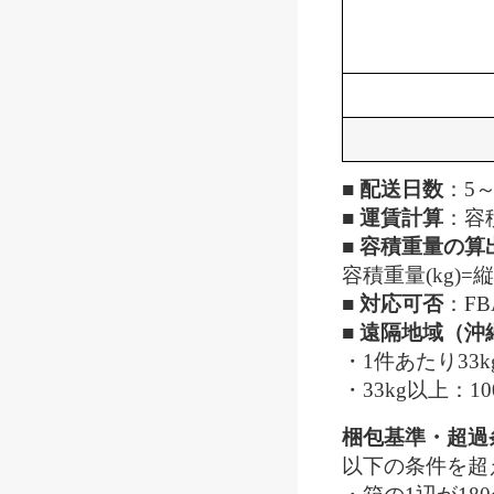
■ 配送日数
：5
■ 運賃計算
：容
■ 容積重量の算
容積重量(kg)=縦(
■ 対応可否
：FB
■ 遠隔地域（沖
・1件あたり33k
・33kg以上：10
梱包基準・超過
以下の条件を超