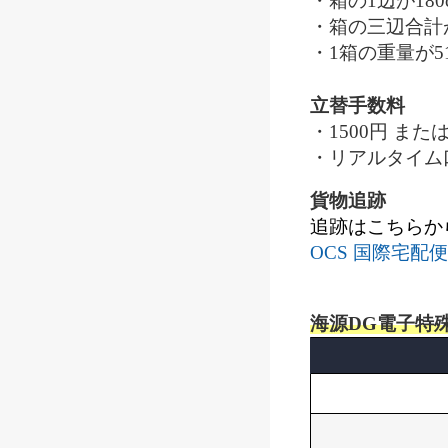
・箱の1辺が18
・箱の三辺合計が
・1箱の重量が5
立替手数料
・1500円 ま
・リアルタイム
貨物追跡
追跡はこちらか
OCS 国際宅配
海源DG電子特