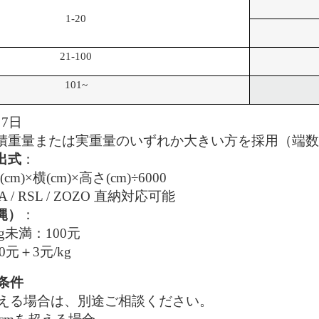
1-20
21-100
101~
～7日
積重量または実重量のいずれか大きい方を採用（端数
出式
：
cm)×横(cm)×高さ(cm)÷6000
A / RSL / ZOZO 直納対応可能
縄）
：
g未満：100元
0元＋3元/kg
条件
える場合は、別途ご相談ください。