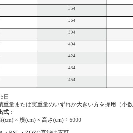
4
354
5
364
6
394
7
404
8
424
9
434
0
454
～5日
積重量または実重量のいずれか大きい方を採用（小数
出式
：
cm) × 横(cm) × 高さ(cm) ÷ 6000
BA・RSL・ZOZO直納は不可