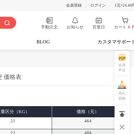
会員登録
|
ログイン
|
1元=24.40
手動注文
お知らせ
営業日
カート
0
BLOG
カスタマサポー
会員
申込
便 価格表
売れ
筋順
重量区分（KG）
価格（元）
21
464
22
484