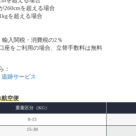
0cmを超える場合
260cmを超える場合
1kgを超える場合
たは 輸入関税・消費税の2％
口座をご利用の場合、立替手数料は無料
ら：
便 追跡サービス
殊航空便
重量区分（KG）
0-15
15-30