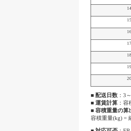
1
1
1
1
1
1
2
■
配送日数
：3
■ 運賃計算
：容
■
容積重量の算
容積重量(kg) = 縦(
■ 対応可否
：F