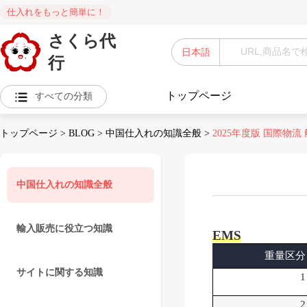
仕入れをもっと簡単に！
さくら代
日本語
行
トップページ
すべての分類
トップページ
>
BLOG
>
中国仕入れの知識全般
>
2025年度版 国際物流
中国仕入れの知識全般
輸入販売に役立つ知識
EMS
重量区分
サイトに関する知識
1
2