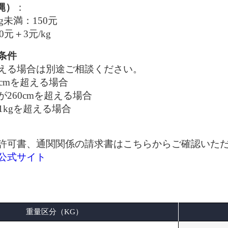
縄）
：
g未満：150元
0元＋3元/kg
条件
える場合は別途ご相談ください。
0cmを超える場合
260cmを超える場合
1kgを超える場合
許可書、通関関係の請求書はこちらからご確認いた
公式サイト
重量区分（KG）