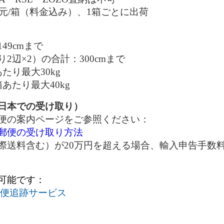
4元/箱（料金込み）、1箱ごとに出荷
49cmまで
2辺×2）の合計：300cmまで
たり最大30kg
あたり最大40kg
日本での受け取り）
便の案内ページをご参照ください：
郵便の受け取り方法
際送料含む）が20万円を超える場合、輸入申告手数
可能です：
郵便追跡サービス