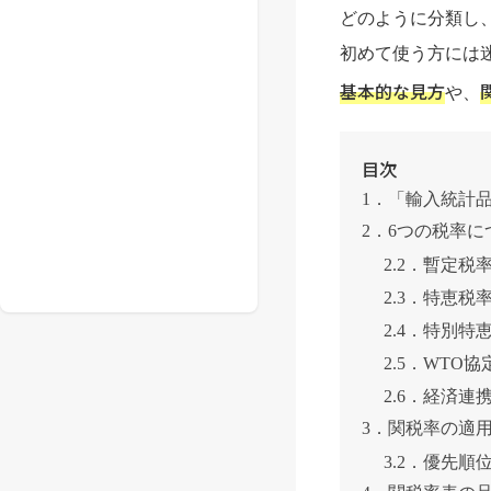
どのように分類し
初めて使う方には
基本的な見方
や、
目次
1．「輸入統計
2．6つの税率に
2.2．暫定税率（
2.3．特恵税率（GS
2.4．特別特恵税率
2.5．WTO
2.6．経済連
3．関税率の適
3.2．優先