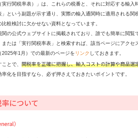
（実行関税率表）」は、これらの税番と、それに対応する輸入
表」という副題が示す通り、実際の輸入通関時に適用される関
の比較検討に欠かせない資料となっています。
税関の公式ウェブサイトに掲載されており、誰でも簡単に閲覧
」または「実行関税率表」と検索すれば、該当ページにアクセ
2025年1月）での最新のページを
リンク
しておきます。
関税率を正確に把握し、輸入コストの計算や商品選
すことで、
効率化を目指すなら、必ず押さえておきたいポイントです。
税率について
eral）