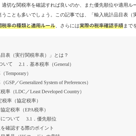
、適切な関税率を確認すれば良いのか、また優先順位や適用ル
迷うことも多いでしょう。
この記事では、
「輸入統計品目表（
関税率の種類と適用ルール
実際の税率確認手順
、さらには
まで
品目表（実行関税率表）」とは？
ついて
2.1．基本税率（General）
Temporary）
P／Generalized System of Preferences）
（LDC／Least Developed Country）
協定税率（協定税率）
携協定税率（EPA税率）
用について
3.1．優先順位
順位を確認する際のポイント