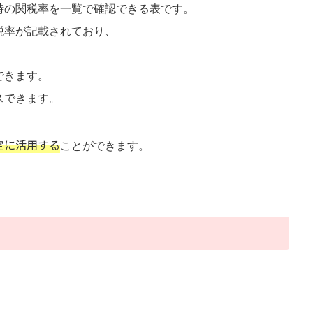
時の関税率を一覧で確認できる表です。
税率が記載されており、
できます。
スできます。
定に活用する
ことができます。