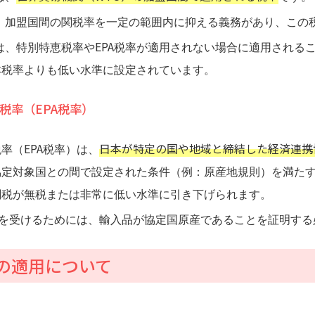
、加盟国間の関税率を一定の範囲内に抑える義務があり、この
EPA
は、特別特恵税率や
税率が適用されない場合に適用される
本税率よりも低い水準に設定されています。
税率（EPA税率）
EPA
日本が特定の国や地域と締結した経済連携
税率（
税率）は、
協定対象国との間で設定された条件（例：原産地規則）を満た
関税が無税または非常に低い水準に引き下げられます。
を受けるためには、輸入品が協定国原産であることを証明する
の適用について