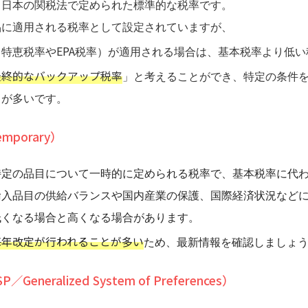
、日本の関税法で定められた標準的な税率です。
品に適用される税率として設定されていますが、
EPA
：特恵税率や
税率）が適用される場合は、基本税率より低い
最終的なバックアップ税率
」と考えることができ、特定の条件
とが多いです。
porary）
特定の品目について一時的に定められる税率で、基本税率に代
輸入品目の供給バランスや国内産業の保護、国際経済状況など
低くなる場合と高くなる場合があります。
毎年改定が行われることが多い
ため、最新情報を確認しましょ
Generalized System of Preferences）