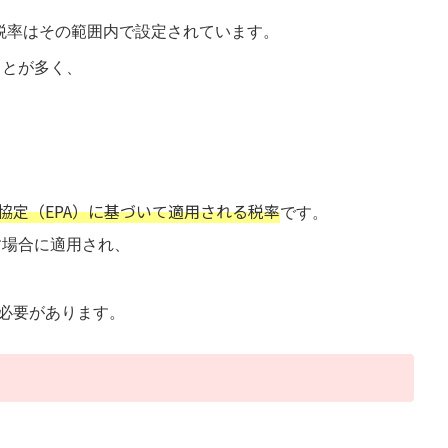
税率はその範囲内で設定されています。
ことが多く、
協定（
EPA
）に基づいて適用される税率
です。
す場合に適用され、
必要があります。