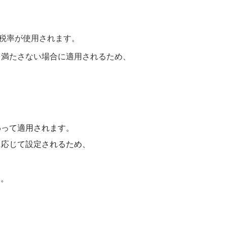
税率が使用されます。
を満たさない場合に適用されるため、
わって適用されます。
に応じて設定されるため、
う。