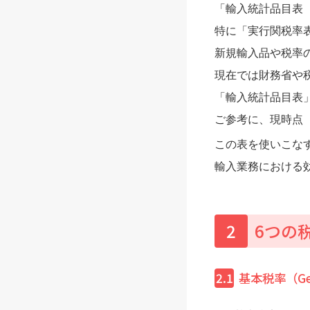
「輸入統計品目表
特に「実行関税率
新規輸入品や税率
現在では財務省や
「輸入統計品目表
ご参考に、現時点（
この表を使いこな
輸入業務における
2
6つの
2.1
基本税率（Gen