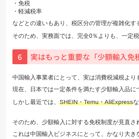
・免税
・軽減税率
などとの違いもあり、税区分の管理が複雑化す
0
そのため、実務面では、
完全
％よりも、一定
6
実はもっと重要な「少額輸入免
中国輸入事業者にとって、実は消費税減税より
現在、日本では一定条件を満たす少額輸入品に
しかし最近では、
SHEIN・
Temu・
AliExpress
な
そのため、
少額輸入に対する免税制度が見直さ
これは中国輸入ビジネスにとって、かなり大き