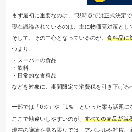
“
まず最初に重要なのは、
現時点では正式決定で
現在議論されているのは、主に物価高対策とし
そして、その中心となっているのが、
食料品に
つまり、
・スーパーの食品
・飲料
・日常的な食料品
などを対象に、
期間限定で消費税を引き下げる
0
1
一部では「
％」や「
％」といった案も話題に
すべての商品が減
ここで勘違いしやすいのが、
現在の議論を見る限りでは、アパレルや雑貨、