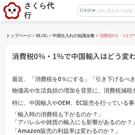
さくら代
日本語
行
日本語
中国語
トップページ
>
BLOG
>
中国仕入れの知識全般
>
消費税0％・1％で
消費税0％・1％で中国輸入はどう変
会員センター
0
最近、「消費税を
％にする」「引き下げるべ
B2B代行
物価高や生活負担の増加を背景に、消費税減税
無在庫代行(D2C)
OEM
EC
特に、中国輸入や
、
販売を行っている事
B2B代行
BLOG
「輸入時の消費税も下がるのか？」
「アパレルや雑貨の輸入にも影響があるのか？
カスタマサポート
Amazon
「
販売の利益率は変わるのか？」