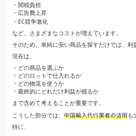
・関税負担
・広告費上昇
EC
・
競争激化
など、さまざまなコストが増えています。
そのため、
単純に安い商品を探す
だけでは、利
現在は、
・どの商品を選ぶか
・どのロットで仕入れるか
・どの物流を使うか
・最終的にどれだけ利益が残るか
まで含めて考えることが重要です。
中国輸入代行業者の活用
こうした部分では、
も
特に、