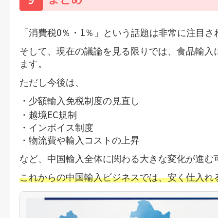
0
1
「消費税
％・
％」という話題は非常に注目さ
そして、現在の議論を見る限りでは、
食品輸入
ます。
ただし今後は、
・少額輸入免税制度の見直し
EC
・越境
規制
・インボイス制度
・物流費や輸入コストの上昇
など、中国輸入全体に関わる大きな変化が進む
これからの中国輸入ビジネスでは、
安く仕入れ