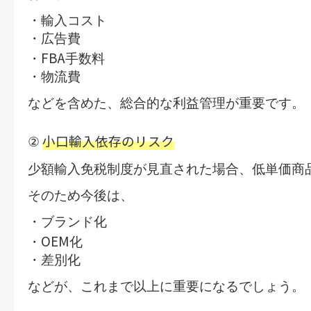
・輸入コスト
・広告費
FBA
・
手数料
・物流費
などを含めた、総合的な利益管理が重要です。
小口輸入依存のリスク
②
少額輸入免税制度が見直された場合、
低単価商
そのため今後は、
・ブランド化
OEM
・
化
・差別化
などが、これまで以上に重要になるでしょう。