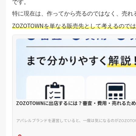
です。
特に現在は、
作ってから売る
のではなく、
売れ
ZOZOTOWN
を単なる販売先として考えるのでは
ZOZOTOWNに出店するには？審査・費用・売れるため
アパレルブランドを運営していると、一度は気になるのがZOZOTOW