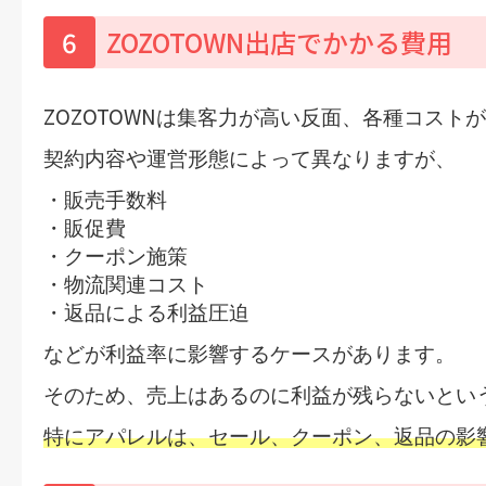
6
ZOZOTOWN出店でかかる費用
ZOZOTOWN
は集客力が高い反面、各種コストが
契約内容や運営形態によって異なりますが、
・販売手数料
・販促費
・クーポン施策
・物流関連コスト
・返品による利益圧迫
などが利益率に影響するケースがあります。
そのため、
売上はあるのに利益が残らない
とい
特にアパレルは、
セール、クーポン、返品
の影