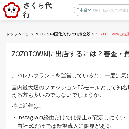
さくら代
日本語
行
日本語
中国語
トップページ
>
BLOG
>
中国仕入れの知識全般
>
ZOZOTOWNに
ZOZOTOWNに出店するには？審査
会員センター
アパレルブランドを運営していると、一度は気
B2B代行
EC
国内最大級のファッション
モールとして知名
無在庫代行(D2C)
える方も多いのではないでしょうか。
B2B代行
特に近年は、
BLOG
Instagram
・
経由だけでは売上が安定しにくい
カスタマサポート
EC
・自社
だけでは新規流入に限界がある