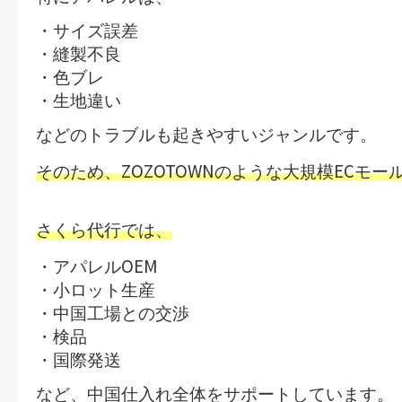
・サイズ誤差
・縫製不良
・色ブレ
・生地違い
などのトラブルも起きやすいジャンルです。
ZOZOTOWN
EC
そのため、
のような大規模
モー
さくら代行では、
OEM
・アパレル
・小ロット生産
・中国工場との交渉
・検品
・国際発送
など、中国仕入れ全体をサポートしています。