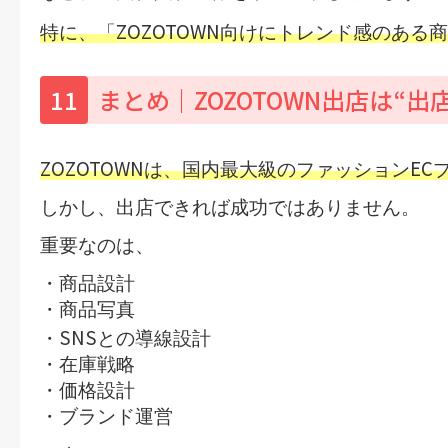
ZOZOTOWN
特に、
「
向けにトレンド感のある商
11
まとめ｜ZOZOTOWN出店は“出
ZOZOTOWN
EC
は、国内最大級のファッション
しかし、
出店できれば成功
ではありません。
重要なのは、
・商品設計
・商品写真
SNS
・
との導線設計
・在庫戦略
・価格設計
・ブランド運営