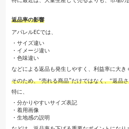
特に最近は、
大量生産して売る
よりも、
市場の
返品率の影響
EC
アパレル
では、
・サイズ違い
・イメージ違い
・色味違い
などによる返品も発生しやすく、利益率に大き
“
”
“
そのため、
売れる商品
だけではなく、
返品さ
特に、
・分かりやすいサイズ表記
・着用画像
・生地感の説明
などは、返品率を下げる重要なポイントになり