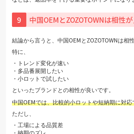
9
中国OEMとZOZOTOWNは相性
OEM
ZOZOTOWN
結論から言うと、中国
と
は相
特に、
・トレンド変化が速い
・多品番展開したい
・小ロットで試したい
といったブランドとの相性が良いです。
OEM
中国
では、比較的小ロットや短納期に対応
ただし、
・工場による品質差
・納期のズレ