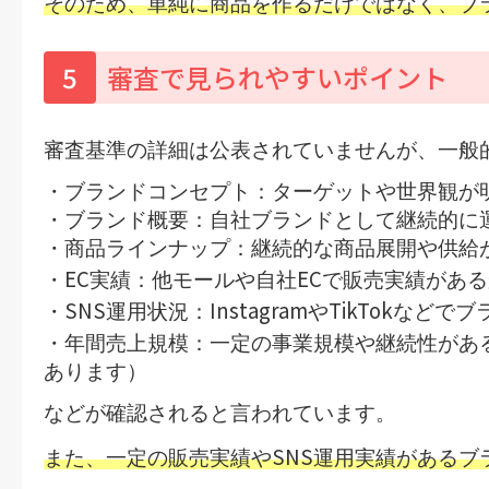
そのため、単純に商品を作るだけではなく、ブ
5
審査で見られやすいポイント
審査基準の詳細は公表されていませんが、一般
・ブランドコンセプト：ターゲットや世界観が
・ブランド概要：自社ブランドとして継続的に
・商品ラインナップ：継続的な商品展開や供給
EC
EC
・
実績：他モールや自社
で販売実績がある
SNS
Instagram
TikTok
・
運用状況：
や
などでブ
・年間売上規模：一定の事業規模や継続性があ
あります）
などが確認されると言われています。
SNS
また、一定の販売実績や
運用実績があるブ