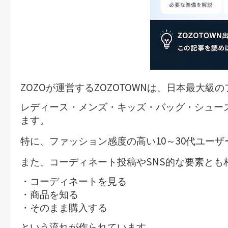
ZOZO
ZOZOTOWN
が運営する
は、日本最大級の
レディース・メンズ・キッズ・バッグ・シュー
ます。
10
30
特に、ファッション感度の高い
～
代ユーザ
SNS
また、コーディネート投稿や
的な要素とも
・コーディネートを見る
・商品を知る
・そのまま購入する
という流れが作られています。