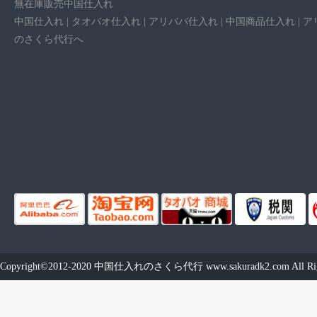
無在庫販売中国仕入れ
中国仕入れ | タオバオ仕入れ | アリババ仕入れ | 中国商品仕入れ 
のさくら代行へ
Copyright©2012-2020
中国仕入れのさくら代行
www.sakuradk2.com
All Ri