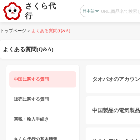
さくら代
日本語
行
日本語
トップページ
>
よくある質問(Q&A)
中国語
よくある質問(Q&A)
会員センター
タオバオのアカウン
中国に関する質問
B2B代行
販売に関する質問
無在庫代行(D2C)
B2B代行
中国製品の電気製品
BLOG
関税・輸入手続き
カスタマサポート
さくら代行の基本情報