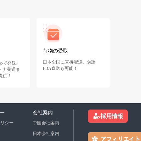
荷物の受取
日本全国に直接配達、勿論
めて発送、
FBA直送も可能！
テナ発送ま
提供！
ー
会社案内
採用情報
ポリシー
中国会社案内
日本会社案内