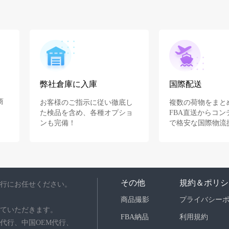
弊社倉庫に入庫
国際配送
商
お客様のご指示に従い徹底し
複数の荷物をまと
た検品を含め、各種オプショ
FBA直送からコン
ンも完備！
で格安な国際物流
その他
規約＆ポリシ
行にお任せください。
商品撮影
プライバシー
ていただきます。
FBA納品
利用規約
代行、中国OEM代行、