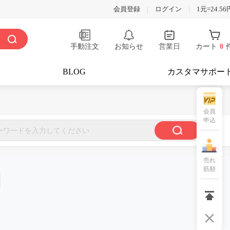
会員登録
|
ログイン
|
1元=24.56
手動注文
お知らせ
営業日
カート
0
BLOG
カスタマサポー
会員
申込
売れ
筋順