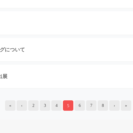
ングについて
出展
«
‹
2
3
4
6
7
8
›
»
5