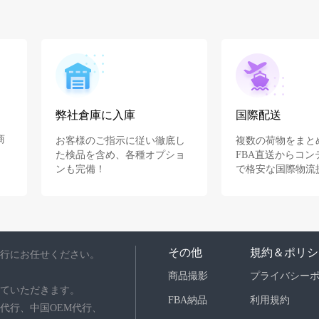
弊社倉庫に入庫
国際配送
商
お客様のご指示に従い徹底し
複数の荷物をまと
た検品を含め、各種オプショ
FBA直送からコン
ンも完備！
で格安な国際物流
その他
規約＆ポリシ
行にお任せください。
商品撮影
プライバシー
ていただきます。
FBA納品
利用規約
代行、中国OEM代行、