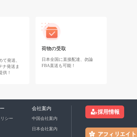
荷物の受取
日本全国に直接配達、勿論
めて発送、
FBA直送も可能！
テナ発送ま
提供！
ー
会社案内
採用情報
ポリシー
中国会社案内
日本会社案内