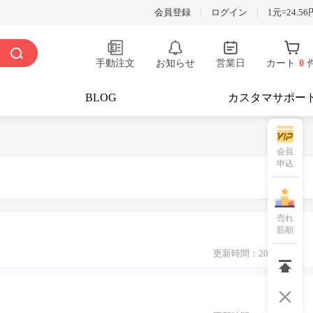
会員登録
|
ログイン
|
1元=24.56
手動注文
お知らせ
営業日
カート
0
BLOG
カスタマサポー
会員
申込
売れ
筋順
更新時間：2021-06-09